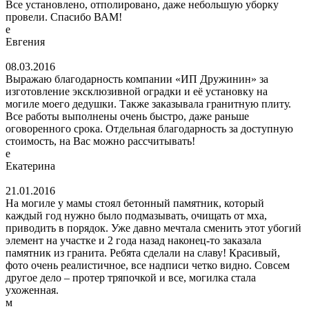
Все установлено, отполировано, даже небольшую уборку
провели. Спасибо ВАМ!
е
Евгения
08.03.2016
Выражаю благодарность компании «ИП Дружинин» за
изготовление эксклюзивной оградки и её установку на
могиле моего дедушки. Также заказывала гранитную плиту.
Все работы выполнены очень быстро, даже раньше
оговоренного срока. Отдельная благодарность за доступную
стоимость, на Вас можно рассчитывать!
е
Екатерина
21.01.2016
На могиле у мамы стоял бетонный памятник, который
каждый год нужно было подмазывать, очищать от мха,
приводить в порядок. Уже давно мечтала сменить этот убогий
элемент на участке и 2 года назад наконец-то заказала
памятник из гранита. Ребята сделали на славу! Красивый,
фото очень реалистичное, все надписи четко видно. Совсем
другое дело – протер тряпочкой и все, могилка стала
ухоженная.
м