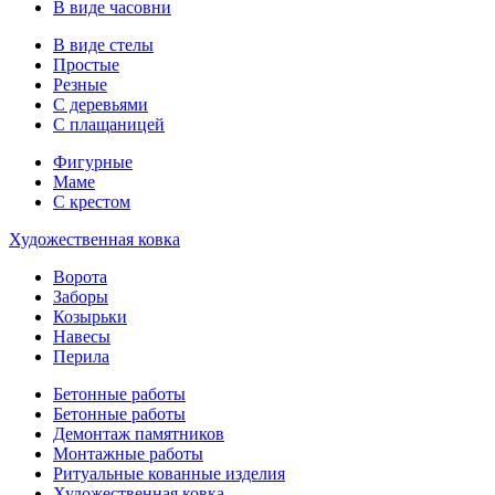
В виде часовни
В виде стелы
Простые
Резные
С деревьями
С плащаницей
Фигурные
Маме
С крестом
Художественная ковка
Ворота
Заборы
Козырьки
Навесы
Перила
Бетонные работы
Бетонные работы
Демонтаж памятников
Монтажные работы
Ритуальные кованные изделия
Художественная ковка