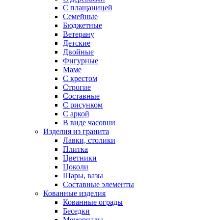
С плащаницей
Семейные
Бюджетные
Ветерану
Детские
Двойные
Фигурные
Маме
С крестом
Строгие
Составные
С рисунком
С аркой
В виде часовни
Изделия из гранита
Лавки, столики
Плитка
Цветники
Цоколи
Шары, вазы
Составные элементы
Кованные изделия
Кованные ограды
Беседки
Мемориалы